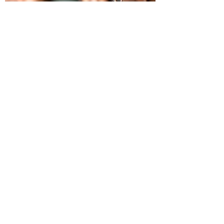
Setzen Sie Freud'sche oder
Jung'sche Analysetechniken ein?
Geben Sie die Antwort zu Ihrer Frage hier ein.
Ihre Antworten sollten gut durchdacht sein.
Schreiben Sie klar und verständlich, und fügen
Sie gegebenenfalls Beispiele hinzu. So können
die Besucher Ihrer Website schnell und einfach