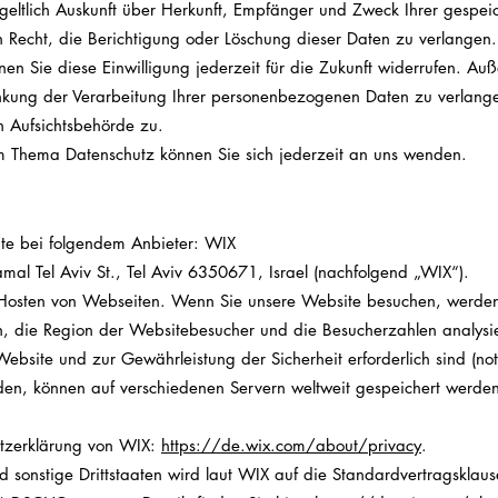
tgeltlich Auskunft über Herkunft, Empfänger und Zweck Ihrer gesp
 Recht, die Berichtigung oder Löschung dieser Daten zu verlangen.
nen Sie diese Einwilligung jederzeit für die Zukunft widerrufen. A
kung der Verarbeitung Ihrer personenbezogenen Daten zu verlangen
 Aufsichtsbehörde zu.
m Thema Datenschutz können Sie sich jederzeit an uns wenden.
ite bei folgendem Anbieter:
WIX
mal Tel Aviv St., Tel Aviv 6350671, Israel (nachfolgend „WIX“).
 Hosten von Webseiten. Wenn Sie unsere Website besuchen, werden
n, die Region der Websitebesucher und die Besucherzahlen analysie
 Website und zur Gewährleistung der Sicherheit erforderlich sind (n
den, können auf verschiedenen Servern weltweit gespeichert werden
utzerklärung von WIX:
https://de.wix.com/about/privacy
.
 sonstige Drittstaaten wird laut WIX auf die Standardvertragsklau