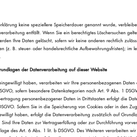
erklärung keine speziellere Speicherdauer genannt wurde, verblei
verarbeitung entfällt. Wenn Sie ein berechtigtes Löschersuchen gel
rden Ihre Daten gelöscht, sofern wir keine anderen rechtlich zulä
(z. B. steuer- oder handelsrechtliche Aufbewahrungsfristen); im let
.
rundlagen der Datenverarbeitung auf dieser Website
eingewilligt haben, verarbeiten wir Ihre personenbezogenen Daten a
DSGVO, sofern besondere Datenkategorien nach Art. 9 Abs. 1 DSGVO
Übertragung personenbezogener Daten in Drittstaaten erfolgt die D
DSGVO. Sofern Sie in die Speicherung von Cookies oder in den Zugri
ngewilligt haben, erfolgt die Datenverarbeitung zusätzlich auf Grun
r. Sind Ihre Daten zur Vertragserfüllung oder zur Durchführung vorv
lage des Art. 6 Abs. 1 lit. b DSGVO. Des Weiteren verarbeiten wir 