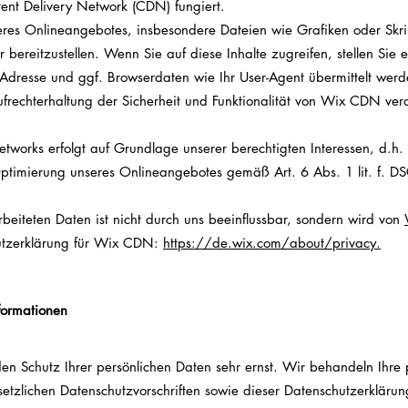
tent Delivery Network (CDN) fungiert.
res Onlineangebotes, insbesondere Dateien wie Grafiken oder Skrip
ler bereitzustellen. Wenn Sie auf diese Inhalte zugreifen, stellen Si
IP-Adresse und ggf. Browserdaten wie Ihr User-Agent übermittelt we
echterhaltung der Sicherheit und Funktionalität von Wix CDN vera
works erfolgt auf Grundlage unserer berechtigten Interessen, d.h. 
 Optimierung unseres Onlineangebotes gemäß Art. 6 Abs. 1 lit. f. 
beiteten Daten ist nicht durch uns beeinflussbar, sondern wird von
hutzerklärung für Wix CDN:
https://de.wix.com/about/privacy.
nformationen
den Schutz Ihrer persönlichen Daten sehr ernst. Wir behandeln Ih
etzlichen Datenschutzvorschriften sowie dieser Datenschutzerklärun