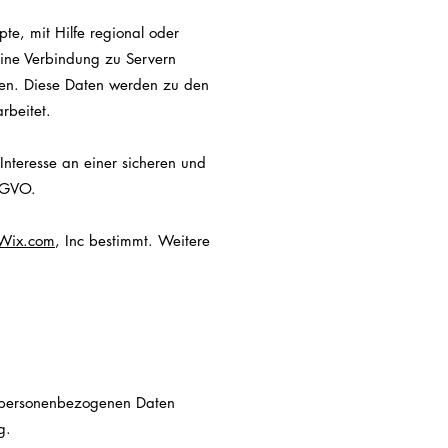
te, mit Hilfe regional oder
e eine Verbindung zu Servern
rden. Diese Daten werden zu den
rbeitet.
Interesse an einer sicheren und
DSGVO.
Wix.com
, Inc bestimmt. Weitere
re personenbezogenen Daten
g.