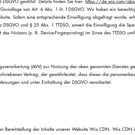
6 DSGVO gestützt. Details finden Sie hier:
https://de.wix.com/abou
Grundlage von Art. 6 Abs. 1 lit. f DSGVO. Wir haben ein berechtigt
bsite. Sofern eine entsprechende Einwilligung abgefragt wurde, erfo
. a DSGVO und § 25 Abs. 1 TTDSG, soweit die Einwilligung die Sp
 des Nutzers (z. B. Device-Fingerprinting) im Sinne des TTDSG umfas
agsverarbe
itung (AVV) zur Nutzung des oben genannten Dienstes ges
schriebenen Vertrag, der gewährleistet, dass dieser die personenb
eisungen und unter Einhaltung der DSGVO verarbeitet.
Bereitstellung der Inhalte unserer Website Wix CDN. Wix CDN is